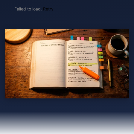
Failed to load.
Retry