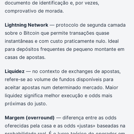
documento de identificação e, por vezes,
comprovativo de morada.
Lightning Network
— protocolo de segunda camada
sobre o Bitcoin que permite transações quase
instantâneas e com custo praticamente nulo. Ideal
para depósitos frequentes de pequeno montante em
casas de apostas.
Liquidez
— no contexto de exchanges de apostas,
refere-se ao volume de fundos disponíveis para
aceitar apostas num determinado mercado. Maior
liquidez significa melhor execução e odds mais
próximas do justo.
Margem (overround)
— diferença entre as odds
oferecidas pela casa e as odds «justas» baseadas na
probabilidade real. É o lucro teórico do operador em