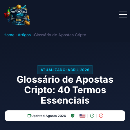
Home
Artigos
Glossário de Apostas Cripto
ATUALIZADO: ABRIL 2026
Glossário de Apostas
Cripto: 40 Termos
Essenciais
Updated Agosto 2026
18+