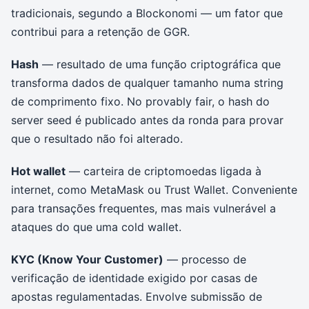
tradicionais, segundo a Blockonomi — um fator que
contribui para a retenção de GGR.
Hash
— resultado de uma função criptográfica que
transforma dados de qualquer tamanho numa string
de comprimento fixo. No provably fair, o hash do
server seed é publicado antes da ronda para provar
que o resultado não foi alterado.
Hot wallet
— carteira de criptomoedas ligada à
internet, como MetaMask ou Trust Wallet. Conveniente
para transações frequentes, mas mais vulnerável a
ataques do que uma cold wallet.
KYC (Know Your Customer)
— processo de
verificação de identidade exigido por casas de
apostas regulamentadas. Envolve submissão de