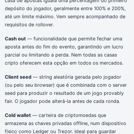
casa de apostas iguala uma percentagem do primeiro
depósito do jogador, geralmente entre 100% e 200%,
até um limite máximo. Vem sempre acompanhado de
requisitos de rollover.
Cash out
— funcionalidade que permite fechar uma
aposta antes do fim do evento, garantindo um lucro
parcial ou limitando a perda. Nem todas as casas
cripto oferecem esta opção em todos os mercados.
Client seed
— string aleatória gerada pelo jogador
(ou pelo seu browser) que é combinada com o server
seed para produzir o resultado de um jogo provably
fair. O jogador pode alterá-la antes de cada ronda.
Cold wallet
— carteira de criptomoedas que
armazena as chaves privadas offline, num dispositivo
físico como Ledger ou Trezor. Ideal para guardar