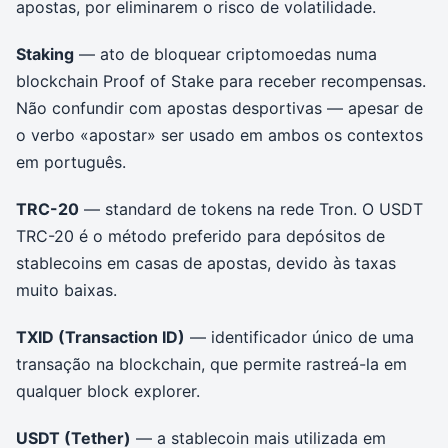
apostas, por eliminarem o risco de volatilidade.
Staking
— ato de bloquear criptomoedas numa
blockchain Proof of Stake para receber recompensas.
Não confundir com apostas desportivas — apesar de
o verbo «apostar» ser usado em ambos os contextos
em português.
TRC-20
— standard de tokens na rede Tron. O USDT
TRC-20 é o método preferido para depósitos de
stablecoins em casas de apostas, devido às taxas
muito baixas.
TXID (Transaction ID)
— identificador único de uma
transação na blockchain, que permite rastreá-la em
qualquer block explorer.
USDT (Tether)
— a stablecoin mais utilizada em