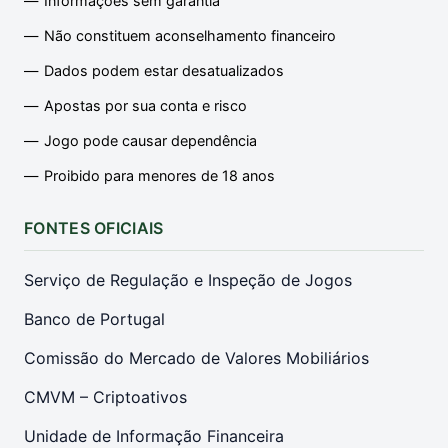
Informações sem garantia
Não constituem aconselhamento financeiro
Dados podem estar desatualizados
Apostas por sua conta e risco
Jogo pode causar dependência
Proibido para menores de 18 anos
FONTES OFICIAIS
Serviço de Regulação e Inspeção de Jogos
Banco de Portugal
Comissão do Mercado de Valores Mobiliários
CMVM – Criptoativos
Unidade de Informação Financeira