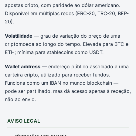
apostas cripto, com paridade ao dólar americano.
Disponível em múltiplas redes (ERC-20, TRC-20, BEP-
20).
Volatilidade
— grau de variação do preço de uma
criptomoeda ao longo do tempo. Elevada para BTC e
ETH; mínima para stablecoins como USDT.
Wallet address
— endereço público associado a uma
carteira cripto, utilizado para receber fundos.
Funciona como um IBAN no mundo blockchain —
pode ser partilhado, mas dá acesso apenas à receção,
não ao envio.
AVISO LEGAL