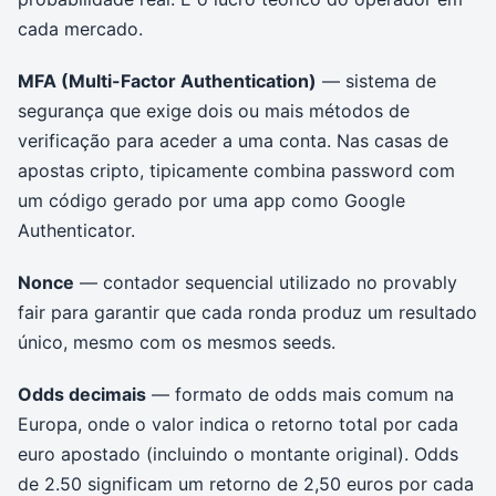
cada mercado.
MFA (Multi-Factor Authentication)
— sistema de
segurança que exige dois ou mais métodos de
verificação para aceder a uma conta. Nas casas de
apostas cripto, tipicamente combina password com
um código gerado por uma app como Google
Authenticator.
Nonce
— contador sequencial utilizado no provably
fair para garantir que cada ronda produz um resultado
único, mesmo com os mesmos seeds.
Odds decimais
— formato de odds mais comum na
Europa, onde o valor indica o retorno total por cada
euro apostado (incluindo o montante original). Odds
de 2.50 significam um retorno de 2,50 euros por cada