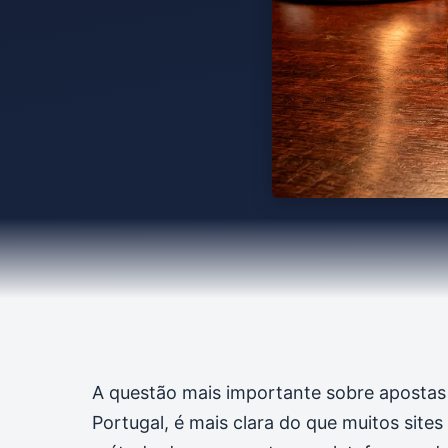
A questão mais importante sobre apostas
Portugal, é mais clara do que muitos sit