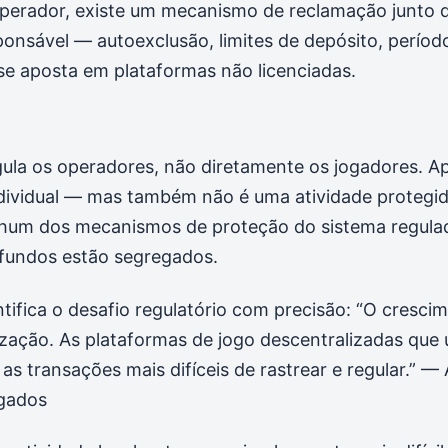
perador, existe um mecanismo de reclamação junto d
ponsável — autoexclusão, limites de depósito, perío
se aposta em plataformas não licenciadas.
egula os operadores, não diretamente os jogadores. 
 individual — mas também não é uma atividade prote
nhum dos mecanismos de proteção do sistema regulad
 fundos estão segregados.
ntifica o desafio regulatório com precisão: “O cres
lização. As plataformas de jogo descentralizadas que
as transações mais difíceis de rastrear e regular.” 
ogados