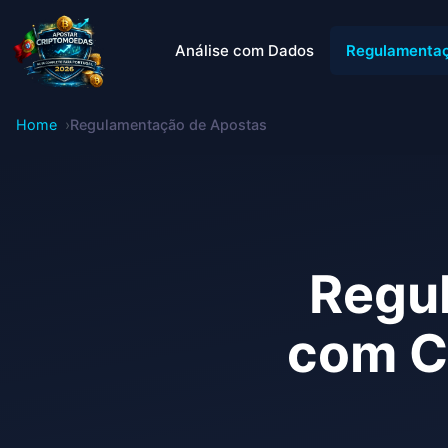
Análise com Dados
Regulamentaç
Home
Regulamentação de Apostas
Regu
com C