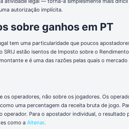
 a atividade legal — torna-a simplesmente mais difícil
a autorização implícita.
tos sobre ganhos em PT
ugal tem uma particularidade que poucos apostador
lo SRIJ estão isentos de Imposto sobre o Rendimento
montante e é uma das razões pelas quais o mercado r
re os operadores, não sobre os jogadores. Os opera
o como uma percentagem da receita bruta de jogo. Pa
operador. Para o apostador individual, o resultado 
ntes como a
Altenar
.