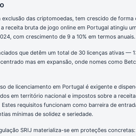
do
 exclusão das criptomoedas, tem crescido de forma
, a receita bruta de jogo online em Portugal atingiu
 2024, com crescimento de 9 a 10% em termos anuais.
iados que detêm um total de 30 licenças ativas — 13
oncentrado mas em expansão, onde nomes como Betcl
o de licenciamento em Portugal é exigente e dispend
izados em território nacional e impostos sobre a rece
. Estes requisitos funcionam como barreira de entrad
tias mínimas de solidez e seriedade.
regulação SRIJ materializa-se em proteções concretas